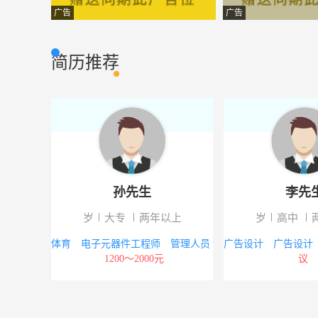
人事经理
东海县雨润公司
其它类型
广告
广告
招商代理专员
江苏康缘药业股
市场营销
简历推荐
慢走丝、快走丝
连云港杰瑞自动
市场营销
电脑操作员
连云港诚安珠宝
其它类型
策划部经理
东海县海陵物业
其它类型
办公室文秘
连信石英科技有
其它类型
孙先生
李先
客户经理
连云港网通东海
其它类型
以上
岁
大专
两年以上
岁
高中
生产职员
连云港启创铝制
普通工人
1200～2000
体育 电子元器件工程师 管理人员
广告设计 广告设计
1200～2000元
议