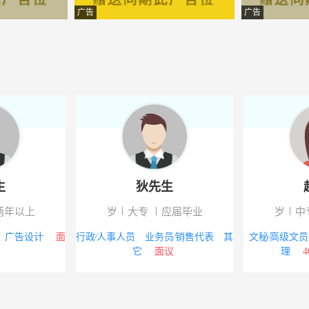
-江苏连云港市东海县
广告
广告
份有限公司
-
化有限公司
-
工艺品有限公司
-江苏连云港市东海县
管理有限公司
-江苏连云港市东海县
限公司
-江苏连云港市东海县
生
狄先生
县分公司
-江苏连云港市东海县
两年以上
岁
大专
应届毕业
岁
中
品制造有限公司
-
 广告设计
面
行政∕人事人员 业务员∕销售代表 其
文秘∕高级文
它
面议
理
4