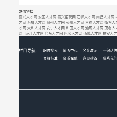
友情链接:
嘉兴人才网
安国人才网
泰兴招聘网
石狮人才网
南昌人才网
才网
石狮人才网
邳州人才网
邳州人才网
三穗人才网
衡东人
才网
太和人才网
安宁人才网
和田人才网
汕尾人才网
茂名人
网
|
廉江人才网
启东人才网
巴彦人才网
通城人才网
福安人
栏目导航:
职位搜索
简历中心
名企展示
一句话
套餐标准
金币充值
意见建议
联系我