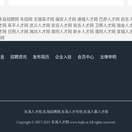
丰县招聘网
车招网
无锡英才网
福安人才网
通城人才网
巴彦人才网
启东
才网
阜平人才网
武义人才网
安吉人才网
安吉人才网
卫辉人才网
瑞金人
才网
日照人才网
潍坊人才网
南阳人才网
新乡人才网
濮阳人才网
宣城人
才网
信息
招聘资讯
发布简历
企业入驻
会员中心
法律申明
们
东海人才网,东海招聘网,东海人才市场,东海人事人才网
Copyright © 2017-2021 东海人才网 www.bsjh.cn All rights reserved.