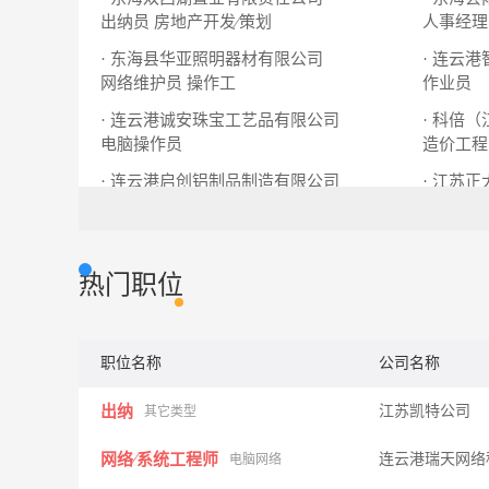
出纳员
房地产开发∕策划
人事经理
· 东海县华亚照明器材有限公司
· 连云
网络维护员
操作工
作业员
· 连云港诚安珠宝工艺品有限公司
· 科倍
电脑操作员
造价工程
· 连云港启创铝制品制造有限公司
· 江苏
生产职员
国际贸易专员
合成技术
热门职位
职位名称
公司名称
出纳
江苏凯特公司
其它类型
网络∕系统工程师
连云港瑞天网络
电脑网络