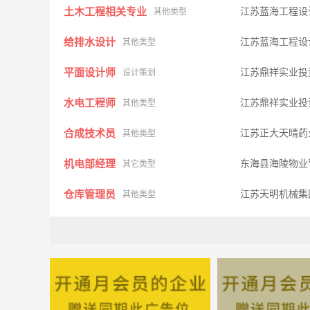
土木工程相关专业
江苏蓝海工程设
其他类型
给排水设计
江苏蓝海工程设
其他类型
平面设计师
江苏鼎祥实业投
设计策划
水电工程师
江苏鼎祥实业投
其他类型
合成技术员
江苏正大天晴药
其他类型
机电部经理
东海县海陵物业
其它类型
仓库管理员
江苏天明机械集
其他类型
机修
江苏正大天晴药
其他类型
质检员
江苏天明机械集
质控安检
出纳员
东海双西湖置业
其它类型